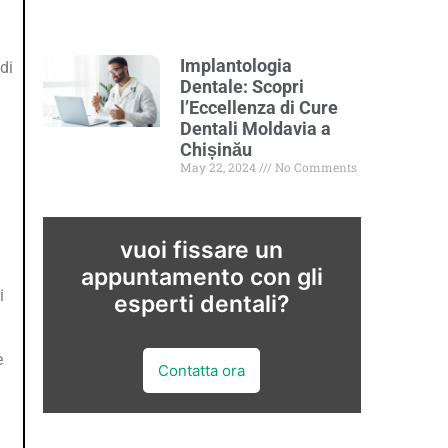
Implantologia
di
Dentale: Scopri
l’Eccellenza di Cure
Dentali Moldavia a
Chișinău
May 22, 2024
No Comments
vuoi fissare un
appuntamento con gli
i
esperti dentali?
e
Contatta ora