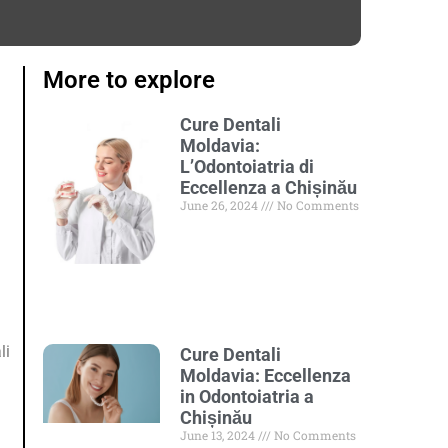
More to explore
Cure Dentali
Moldavia:
L’Odontoiatria di
Eccellenza a Chișinău
June 26, 2024
No Comments
li
Cure Dentali
Moldavia: Eccellenza
in Odontoiatria a
Chișinău
June 13, 2024
No Comments