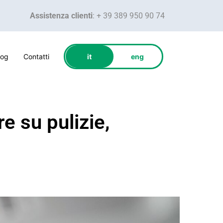
Assistenza clienti
: + 39 389 950 90 74
log
Contatti
it
eng
e su pulizie,