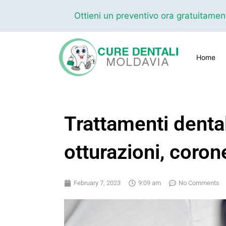
Ottieni un preventivo ora gratuitame
Home
Trattamenti dental
otturazioni, corone
February 7, 2023
9:09 am
No Comments