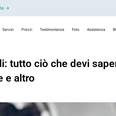
nte →
Servizi
Prezzi
Testimonianze
Foto
Assistenza
B
i: tutto ciò che devi saper
 e altro