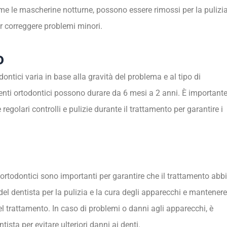
ome le mascherine notturne, possono essere rimossi per la pulizi
er correggere problemi minori.
o
dontici varia in base alla gravità del problema e al tipo di
menti ortodontici possono durare da 6 mesi a 2 anni. È important
regolari controlli e pulizie durante il trattamento per garantire i
rtodontici sono importanti per garantire che il trattamento abb
del dentista per la pulizia e la cura degli apparecchi e mantenere
 del trattamento. In caso di problemi o danni agli apparecchi, è
sta per evitare ulteriori danni ai denti.